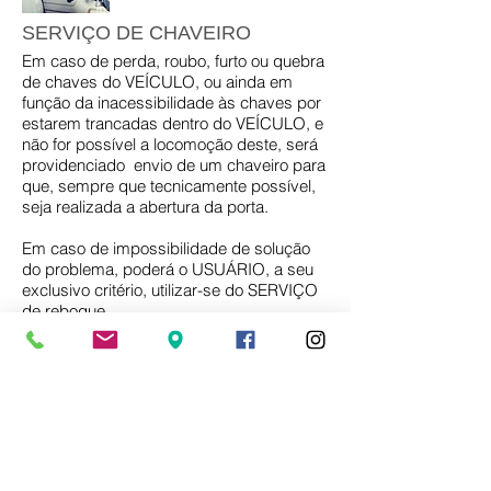
SERVIÇO DE CHAVEIRO
Em caso de perda, roubo, furto ou quebra
de chaves do VEÍCULO, ou ainda em
função da inacessibilidade às chaves por
estarem trancadas dentro do VEÍCULO, e
não for possível a locomoção deste, será
providenciado envio de um chaveiro para
que, sempre que tecnicamente possível,
seja realizada a abertura da porta.
Em caso de impossibilidade de solução
do problema, poderá o USUÁRIO, a seu
exclusivo critério, utilizar­-se do SERVIÇO
de reboque.
Não estão abrangidos na disponibilização
do serviço os custos de mão de obra e
peças para confecção de chaves, troca
e/ou conserto de fechaduras e ignição que
se encontrarem danificada(s).