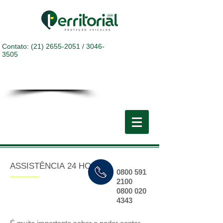
Contato:
(21) 2655-2051
/
3046-
3505
-
ASSISTÊNCIA
24 HORAS
0800 591
Proteção Automotiva
2100
0800 020
4343