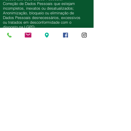
Correção de Dados Pessoais que estejam
incompletos, inexatos ou desatualizados;
Anonimização, bloqueio ou eliminação de
Dados Pessoais desnecessários, excessivos
ou tratados em desconformidade com o
disposto na LGPD;
Portabilidade dos seus Dados Pessoais a outro
fornecedor de serviço ou produto, observados
os nossos segredos comerciais e industriais,
após a regulamentação pela ANPD;
Eliminação dos Dados Pessoais tratados com
base no seu consentimento, exceto nas
hipóteses de conservação de Dados Pessoais
previstas na LGPD;
Informação sobre com quem compartilhamos
os seus Dados Pessoais;
Informação sobre a possibilidade de não
fornecer o seu consentimento e as
consequências;
Revogação do seu consentimento para o
tratamento dos seus Dados Pessoais, quando
os Dados Pessoais forem tratados com base
no seu Consentimento
Os direitos dos titulares podem ser exercidos
através de contato com o e-mail:
privacidade@territorialabm.org
8 – SEGURANÇA E ARMAZENAMENTO