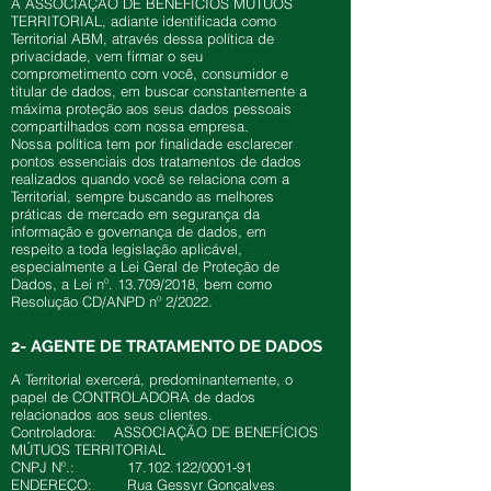
A ASSOCIAÇÃO DE BENEFÍCIOS MÚTUOS
TERRITORIAL, adiante identificada como
Territorial ABM, através dessa política de
privacidade, vem firmar o seu
comprometimento com você, consumidor e
titular de dados, em buscar constantemente a
máxima proteção aos seus dados pessoais
compartilhados com nossa empresa.
Nossa política tem por finalidade esclarecer
pontos essenciais dos tratamentos de dados
realizados quando você se relaciona com a
Territorial, sempre buscando as melhores
práticas de mercado em segurança da
informação e governança de dados, em
respeito a toda legislação aplicável,
especialmente a Lei Geral de Proteção de
Dados, a Lei nº. 13.709/2018, bem como
Resolução CD/ANPD nº 2/2022.
2- AGENTE DE TRATAMENTO DE DADOS
A Territorial exercerá, predominantemente, o
papel de CONTROLADORA de dados
relacionados aos seus clientes.
Controladora: ASSOCIAÇÃO DE BENEFÍCIOS
MÚTUOS TERRITORIAL
CNPJ Nº.:
17.102.122
/0001-91
ENDEREÇO: Rua Gessyr Gonçalves